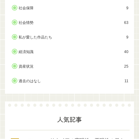
社会保障
9
社会情勢
63
私が愛した作品たち
9
経済知識
40
資産状況
25
過去のはなし
11
人気記事