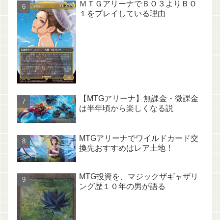
ＭＴＧアリーナでＢＯ３よりＢＯ
１をプレイしている理由
【MTGアリーナ】無課金・微課金
は半年頃から楽しくなる説
MTGアリーナでワイルドカード交
換先おすすめはレア土地！
MTG投資を、マジックザギャザリ
ング歴１０年の男が語る