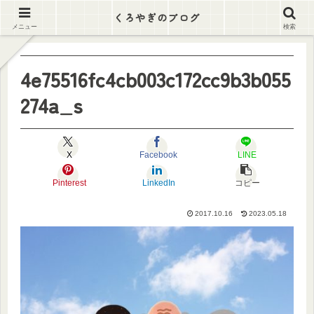
逃げ出そう この労働地獄から
くろやぎのブログ
メニュー
検索
4e75516fc4cb003c172cc9b3b055
274a_s
X
Facebook
LINE
Pinterest
LinkedIn
コピー
2017.10.16
2023.05.18