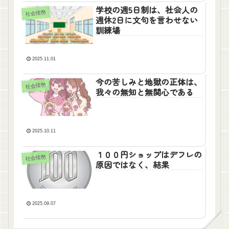
学校の週5日制は、社会人の
社会情勢
週休2日に文句を言わせない
訓練場
2025.11.01
今の苦しみと地獄の正体は、
社会情勢
我々の無知と無関心である
2025.10.11
１００円ショップはデフレの
社会情勢
原因ではなく、結果
2025.09.07