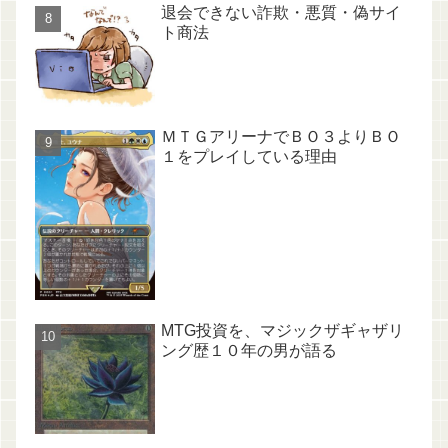
退会できない詐欺・悪質・偽サイ
ト商法
ＭＴＧアリーナでＢＯ３よりＢＯ
１をプレイしている理由
MTG投資を、マジックザギャザリ
ング歴１０年の男が語る