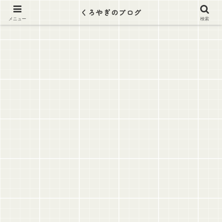
逃げ出そう この労働地獄から
くろやぎのブログ
メニュー
検索