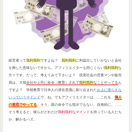
経営者って
我利我利
ですよね？
我利我利
に利益出していかないと会社
を興した意味ないですから。アフィリエイターも同じくらい
我利我利
な
方々です。だって、考えてみて下さいよ？ 現実社会の営業マンや販売
員は、大抵
会社や上司に命令（教育）されて
我利我利
なことやってる
ん
ですよ？ 学校教育で日本人の潜在意識に刷り込まれた
お上に逆らえな
いっていうマインド
で、ね。でもアフィリエイターは……これを、
個人
の意思でやってる
。そう、誰の命令でも指示でもない。自発的に。……
そう考えると、彼らがどれだけ
我利我利なマインド
を持っている人たち
か、解かるハズ。