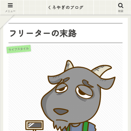
逃げ出そう この労働地獄から
くろやぎのブログ
メニュー
検索
フリーターの末路
ライフスタイル