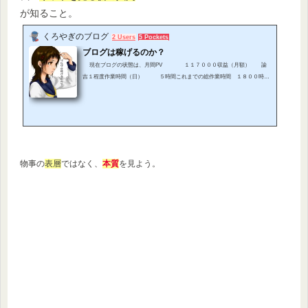
が知ること。
くろやぎのブログ
2 Users
5 Pockets
ブログは稼げるのか？
現在ブログの状態は、月間PV １１７０００収益（月額） 諭
吉１程度作業時間（日） ５時間これまでの総作業時間 １８００時間
（５×３０×１２）大体こんな感じです（見て頂ければ解るとは思いますが、
もう少しでPVがギニュー隊長の最大戦闘力と同じになります）。 ちなみに
収益のほぼすべてがグーグルアドセンスです。私は、アドセンスの他に、A
mazonアソシエイト、楽天アフィリエイト、その他、数は少ないですがASP
広告を貼っていますが、これらからの収益はほぼないです。合算して...
物事の
表層
ではなく、
本質
を見よう。