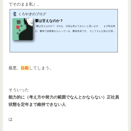
でそのまま私）。
くろやぎのブログ
鬱は甘えなのか？
鬱は甘えなのか？ それを、今回は考えてみたいと思います。 まず私自身
が、鬱病で診断書をもらっている、鬱病患者です。 そしてそんな私の立場か
らすれば、鬱は甘えではない、病気なんだ、と訴えるのが自然なのかもしれ
ません。 しかし今回はそれを感情的に訴えるのではなく、出来るだけ理論
的に考えていきたいと思います。 心情としてはね。鬱は甘えじゃない、と訴
える多くの方と同じ気持ちです。でもそれだといつまでたっても、平行線な
気がして……...
最悪、
自殺
してしまう。
そういった
能力的に（考え方や努力の範囲でなんとかならない）正社員
状態を定年まで維持できない人
は