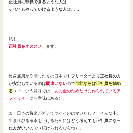
正社員に転職できるような人
は……
それでも
やっていけるような人
は……
私も
正社員をオススメ
します。
終身雇用が崩壊した今の日本でも
フリーターより正社員の方
が安定しているのは
間違いない
ので
可能ならば正社員を勧め
る
（そ－いう意味では、
あの金のためだけに作られているア
フィサイト
にも意味はある）。
まー日本の将来がガチでヤバイのはマジだし？ そんな中、
生き延びる確率を上げるためには
どう考えても正社員になっ
た方がいい
ので（続けられるならね）。