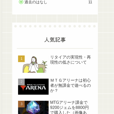
過去のはなし
11
人気記事
リタイアの実現性・再
現性の低さについて
ＭＴＧアリーナは初心
者が無課金で遊べるの
か？
MTGアリーナ課金で
9200ジェムを8800円
で購入した（画像あ