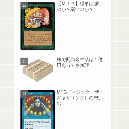
【ＭＴＧ】緑単は強い
のか？弱いのか？
株で配当金生活は１億
円あっても無理
MTG（マジック・ザ・
ギャザリング）の想い
出