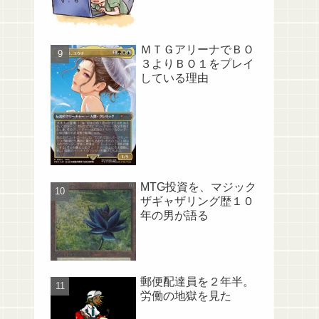
ＭＴＧアリーナでＢＯ
３よりＢＯ１をプレイ
している理由
MTG投資を、マジック
ザギャザリング歴１０
年の男が語る
郵便配達員を２年半。
労働の地獄を見た