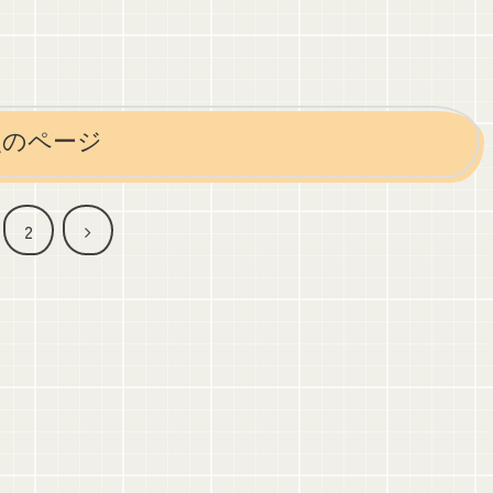
次のページ
次
2
へ