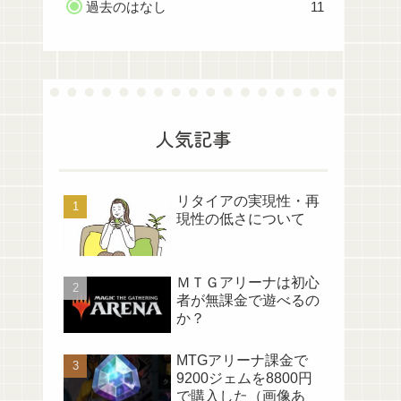
過去のはなし
11
人気記事
リタイアの実現性・再
現性の低さについて
ＭＴＧアリーナは初心
者が無課金で遊べるの
か？
MTGアリーナ課金で
9200ジェムを8800円
で購入した（画像あ