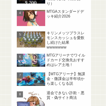
り）
MTGAスタンダードデ
ッキ紹介2026
キリンメッツプラスレ
モンスカッシュを愛飲
し続けた結果
wwwwwww
MTGアリーナでワイル
ドカード交換先おすす
めはレア土地！
【MTGアリーナ】無課
金・微課金は半年頃か
ら楽しくなる説
退会できない詐欺・悪
質・偽サイト商法