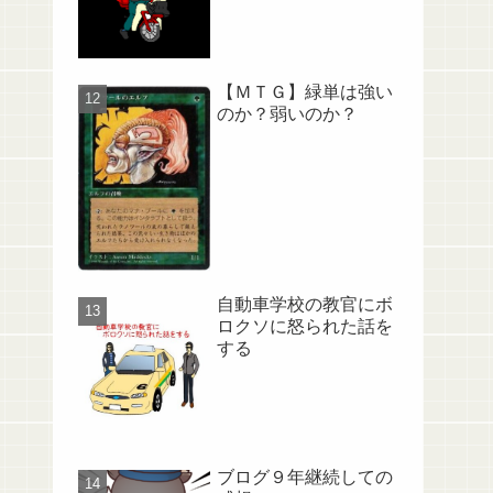
【ＭＴＧ】緑単は強い
のか？弱いのか？
自動車学校の教官にボ
ロクソに怒られた話を
する
ブログ９年継続しての