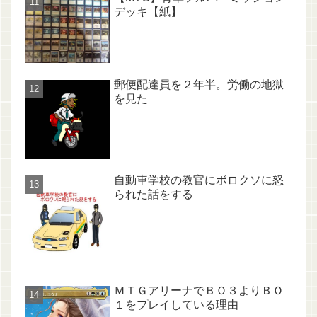
デッキ【紙】
郵便配達員を２年半。労働の地獄
を見た
自動車学校の教官にボロクソに怒
られた話をする
ＭＴＧアリーナでＢＯ３よりＢＯ
１をプレイしている理由