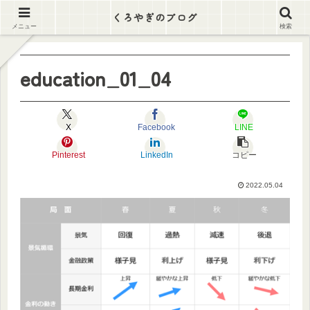
逃げ出そう この労働地獄から
くろやぎのブログ
メニュー
検索
education_01_04
X
Facebook
LINE
Pinterest
LinkedIn
コピー
2022.05.04