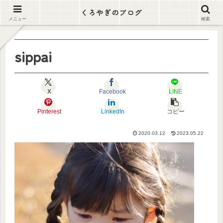
逃げ出そう この労働地獄から
くろやぎのブログ
メニュー
検索
sippai
X
Facebook
LINE
Pinterest
LinkedIn
コピー
2020.03.12
2023.05.22