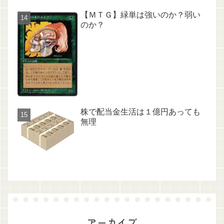
【ＭＴＧ】緑単は強いのか？弱い
のか？
株で配当金生活は１億円あっても
無理
アーカイブ