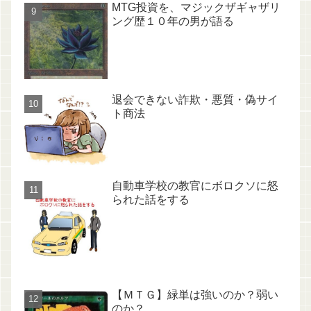
MTG投資を、マジックザギャザリ
ング歴１０年の男が語る
退会できない詐欺・悪質・偽サイ
ト商法
自動車学校の教官にボロクソに怒
られた話をする
【ＭＴＧ】緑単は強いのか？弱い
のか？