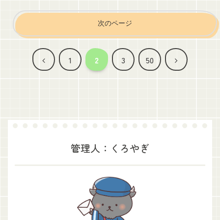
次のページ
前
次
1
2
3
50
へ
へ
管理人：くろやぎ