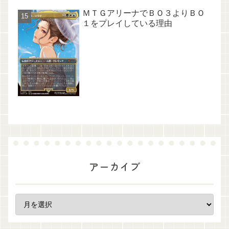
ＭＴＧアリーナでＢＯ３よりＢＯ
１をプレイしている理由
アーカイブ