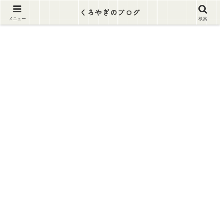
逃げ出そう この労働地獄から
くろやぎのブログ
メニュー
検索