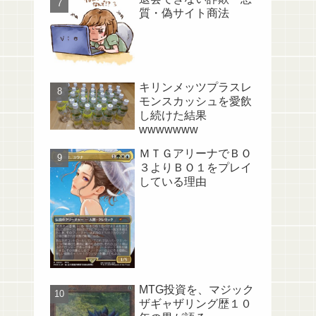
質・偽サイト商法
キリンメッツプラスレ
モンスカッシュを愛飲
し続けた結果
wwwwwww
ＭＴＧアリーナでＢＯ
３よりＢＯ１をプレイ
している理由
MTG投資を、マジック
ザギャザリング歴１０