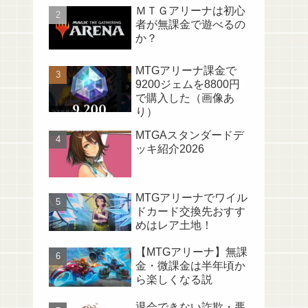
ＭＴＧアリーナは初心
者が無課金で遊べるの
か？
MTGアリーナ課金で
9200ジェムを8800円
で購入した（画像あ
り）
MTGAスタンダードデ
ッキ紹介2026
MTGアリーナでワイル
ドカード交換先おすす
めはレア土地！
【MTGアリーナ】無課
金・微課金は半年頃か
ら楽しくなる説
退会できない詐欺・悪