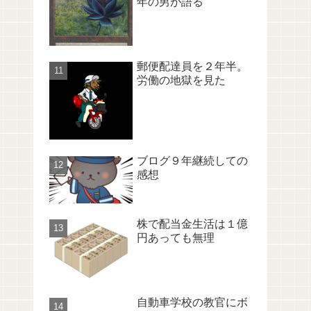
年の男が語る
郵便配達員を２年半。
労働の地獄を見た
ブログ９年継続しての
感想
株で配当金生活は１億
円あっても無理
自動車学校の教官にボ