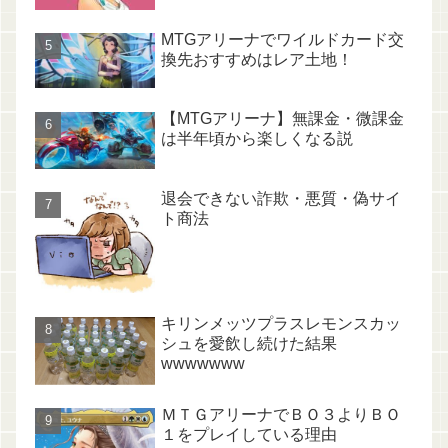
MTGアリーナでワイルドカード交
換先おすすめはレア土地！
【MTGアリーナ】無課金・微課金
は半年頃から楽しくなる説
退会できない詐欺・悪質・偽サイ
ト商法
キリンメッツプラスレモンスカッ
シュを愛飲し続けた結果
wwwwwww
ＭＴＧアリーナでＢＯ３よりＢＯ
１をプレイしている理由