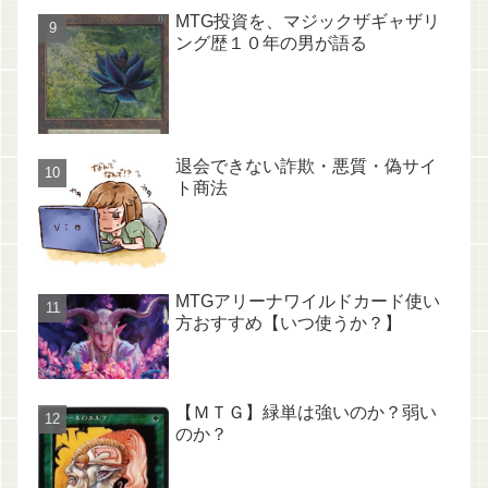
MTG投資を、マジックザギャザリ
ング歴１０年の男が語る
退会できない詐欺・悪質・偽サイ
ト商法
MTGアリーナワイルドカード使い
方おすすめ【いつ使うか？】
【ＭＴＧ】緑単は強いのか？弱い
のか？