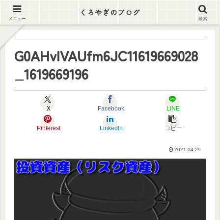
逃げ出そう この労働地獄から
くろやぎのブログ
メニュー
検索
G0AHvlVAUfm6JC11619669028
_1619669196
X
Facebook
LINE
Pinterest
LinkedIn
コピー
2021.04.29