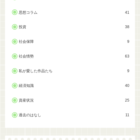
思想コラム
41
投資
38
社会保障
9
社会情勢
63
私が愛した作品たち
9
経済知識
40
資産状況
25
過去のはなし
11