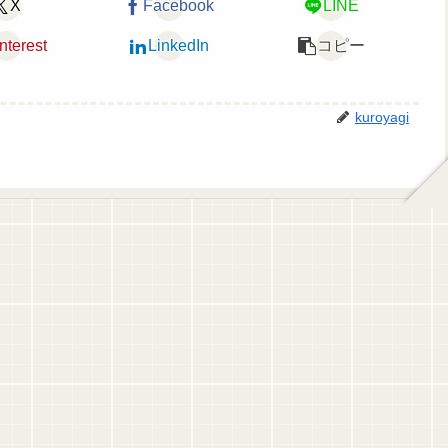
X
Facebook
LINE
nterest
LinkedIn
コピー
kuroyagi