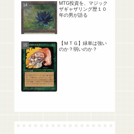
MTG投資を、マジック
ザギャザリング歴１０
年の男が語る
【ＭＴＧ】緑単は強い
のか？弱いのか？