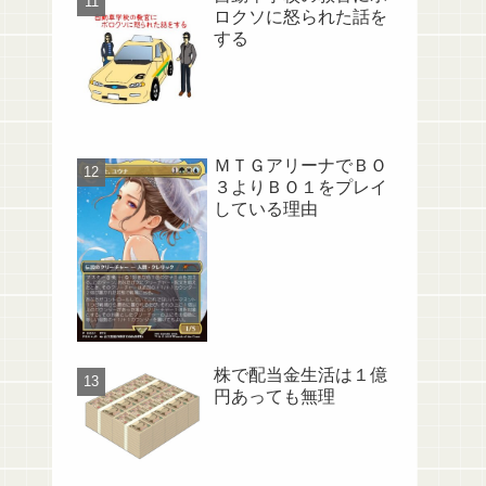
ロクソに怒られた話を
する
ＭＴＧアリーナでＢＯ
３よりＢＯ１をプレイ
している理由
株で配当金生活は１億
円あっても無理