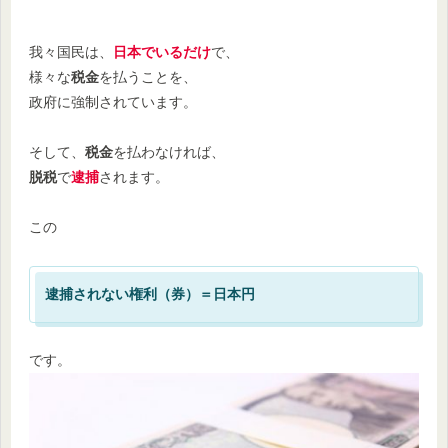
我々国民は、
日本でいるだけ
で、
様々な
税金
を払うことを、
政府に強制されています。
そして、
税金
を払わなければ、
脱税
で
逮捕
されます。
この
逮捕されない権利（券）＝日本円
です。