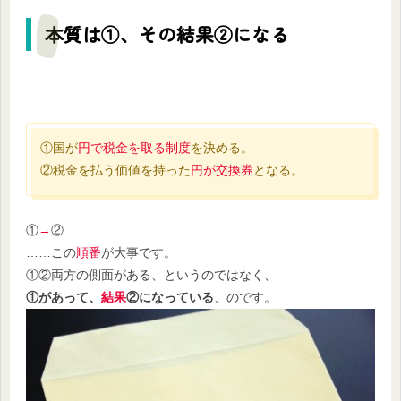
本質は①、その結果②になる
①国が
円で税金を取る制度
を決める。
②税金を払う価値を持った
円が交換券
となる。
①
→
②
……この
順番
が大事です。
①②両方の側面がある、というのではなく、
①があって、
結果
②になっている
、のです。