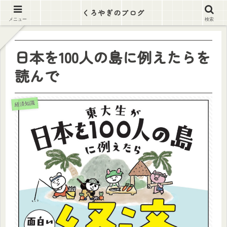
逃げ出そう この労働地獄から
くろやぎのブログ
メニュー
検索
日本を100人の島に例えたらを
読んで
経済知識