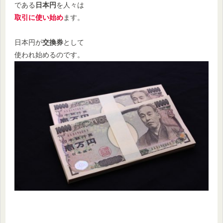
である
日本円
を人々は
取引に使い始め
ます。
日本円が
交換券
として
使われ始めるのです。