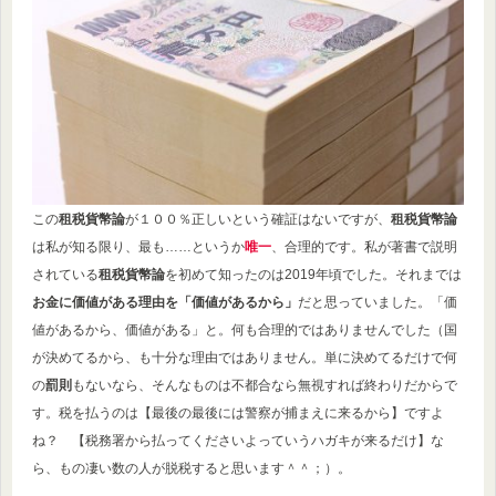
この
租税貨幣論
が１００％正しいという確証はないですが、
租税貨幣論
は私が知る限り、最も……というか
唯一
、合理的です。私が著書で説明
されている
租税貨幣論
を初めて知ったのは2019年頃でした。それまでは
お金に価値がある理由を「価値があるから」
だと思っていました。「価
値があるから、価値がある」と。何も合理的ではありませんでした（国
が決めてるから、も十分な理由ではありません。単に決めてるだけで何
の
罰則
もないなら、そんなものは不都合なら無視すれば終わりだからで
す。税を払うのは【最後の最後には警察が捕まえに来るから】ですよ
ね？ 【税務署から払ってくださいよっていうハガキが来るだけ】な
ら、もの凄い数の人が脱税すると思います＾＾；）。