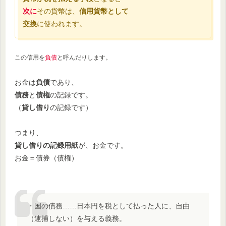
次に
その貨幣は、
信用貨幣として
交換
に使われます。
この信用を
負債
と呼んだりします。
お金は
負債
であり、
債務
と
債権
の記録です。
（
貸し借り
の記録です）
つまり、
貸し借りの記録用紙
が、お金です。
お金＝債券（債権）
・国の債務……日本円を税として払った人に、自由
（逮捕しない）を与える義務。