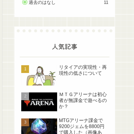
過去のはなし
11
人気記事
リタイアの実現性・再
現性の低さについて
ＭＴＧアリーナは初心
者が無課金で遊べるの
か？
MTGアリーナ課金で
9200ジェムを8800円
で購入した（画像あ