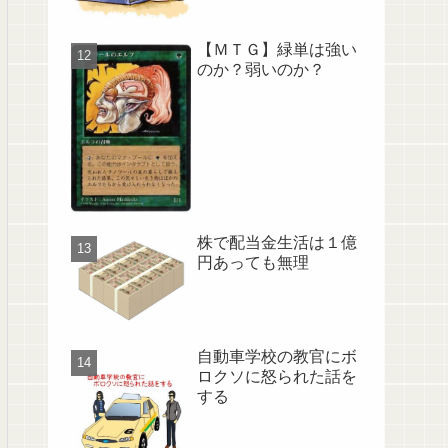
【ＭＴＧ】緑単は強い
のか？弱いのか？
株で配当金生活は１億
円あっても無理
自動車学校の教官にボ
ロクソに怒られた話を
する