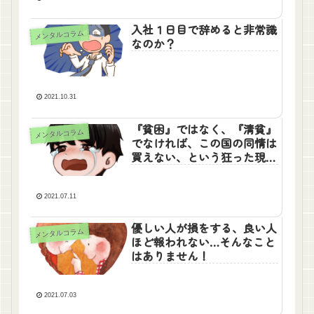
入社１日目で辞めると非常識
メンタルコラム
なのか？
2021.10.31
『貧困』ではなく、『清貧』
メンタルコラム
でなければ、この国の同情は
買えない、という狂った現実
を見ろ。
2021.07.11
優しい人が損をする、良い人
メンタルコラム
ほど報われない…そんなこと
はありません！
2021.07.03