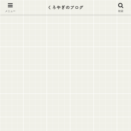
逃げ出そう この労働地獄から
くろやぎのブログ
メニュー
検索