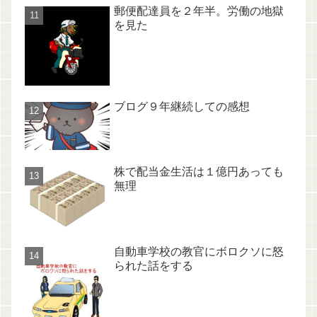
郵便配達員を２年半。労働の地獄
を見た
ブログ９年継続しての感想
株で配当金生活は１億円あっても
無理
自動車学校の教官にボロクソに怒
られた話をする