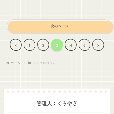
次のページ
前
次
1
2
3
4
6
へ
へ
ホーム
メンタルコラム
管理人：くろやぎ