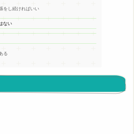
張をし続ければいい
はない
ある
？