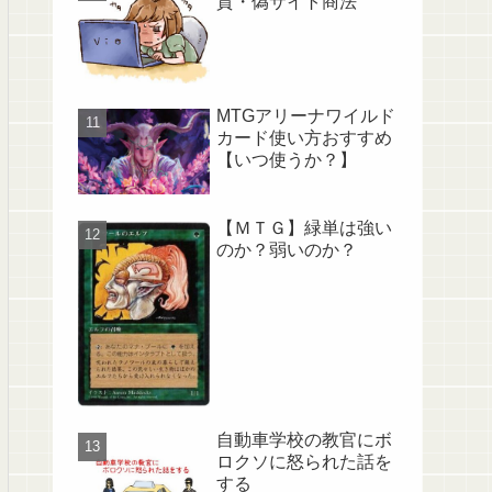
質・偽サイト商法
MTGアリーナワイルド
カード使い方おすすめ
【いつ使うか？】
【ＭＴＧ】緑単は強い
のか？弱いのか？
自動車学校の教官にボ
ロクソに怒られた話を
する