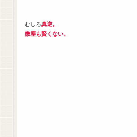
むしろ
真逆。
微塵も賢くない。