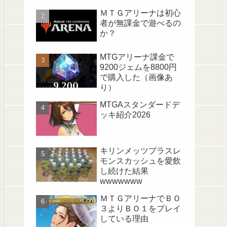
ＭＴＧアリーナは初心
者が無課金で遊べるの
か？
MTGアリーナ課金で
9200ジェムを8800円
で購入した（画像あ
り）
MTGAスタンダードデ
ッキ紹介2026
キリンメッツプラスレ
モンスカッシュを愛飲
し続けた結果
wwwwwww
ＭＴＧアリーナでＢＯ
３よりＢＯ１をプレイ
している理由