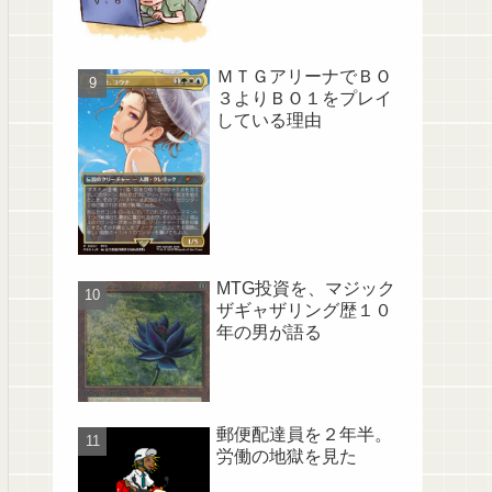
ＭＴＧアリーナでＢＯ
３よりＢＯ１をプレイ
している理由
MTG投資を、マジック
ザギャザリング歴１０
年の男が語る
郵便配達員を２年半。
労働の地獄を見た