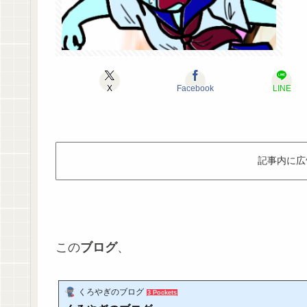
X
Facebook
LINE
記事内に広
この
ブログ
、
くろやぎのブログ
3 Pockets