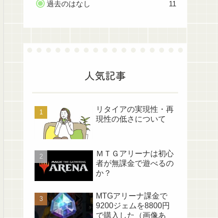
過去のはなし
11
人気記事
リタイアの実現性・再
現性の低さについて
ＭＴＧアリーナは初心
者が無課金で遊べるの
か？
MTGアリーナ課金で
9200ジェムを8800円
で購入した（画像あ