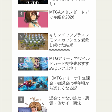
り）
MTGAスタンダードデ
ッキ紹介2026
キリンメッツプラスレ
モンスカッシュを愛飲
し続けた結果
wwwwwww
MTGアリーナでワイル
ドカード交換先おすす
めはレア土地！
【MTGアリーナ】無課
金・微課金は半年頃か
ら楽しくなる説
退会できない詐欺・悪
質・偽サイト商法