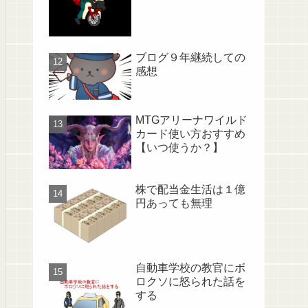
ブログ９年継続しての
感想
MTGアリーナワイルド
カード使い方おすすめ
【いつ使うか？】
株で配当金生活は１億
円あっても無理
自動車学校の教官にボ
ロクソに怒られた話を
する