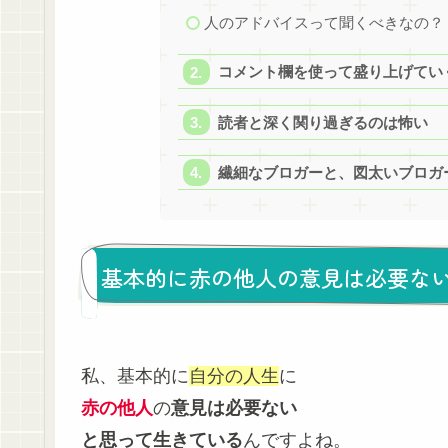
人のアドバイスって聞くべきなの？
コメント欄を使って盛り上げてい
読者と深く関り過ぎるのは怖い
繊細なブロガーと、図太いブロガ
基本的に赤の他人の意見は必要な
私、基本的に
自分の人生
に
赤の他人
の
意見は必要ない
と思って生きている
んですよね。