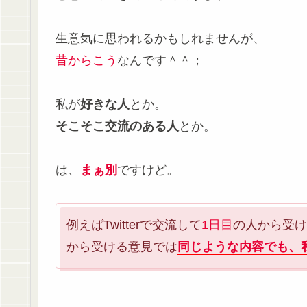
生意気に思われるかもしれませんが、
昔からこう
なんです＾＾；
私が
好きな人
とか。
そこそこ交流のある人
とか。
は、
まぁ別
ですけど。
例えばTwitterで交流して
1日目
の人から受け
から受ける意見では
同じような内容でも、