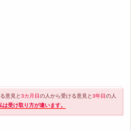
る意見と
3カ月目
の人から受ける意見と
3年目
の人
私は受け取り方が違います。