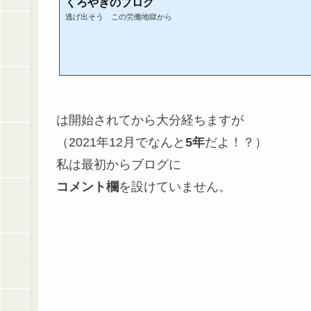
くろやぎのブログ
逃げ出そう この労働地獄から
は開始されてから大分経ちますが
（2021年12月でなんと
5年
だよ！？）
私は最初からブログに
コメント欄
を設けていません。