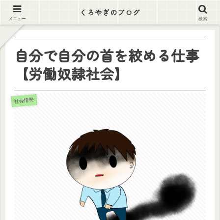
逃げ出そう この労働地獄から
くろやぎのブログ
メニュー
検索
自分で自分の首を絞める仕事
【労働奴隷社会】
社会情勢