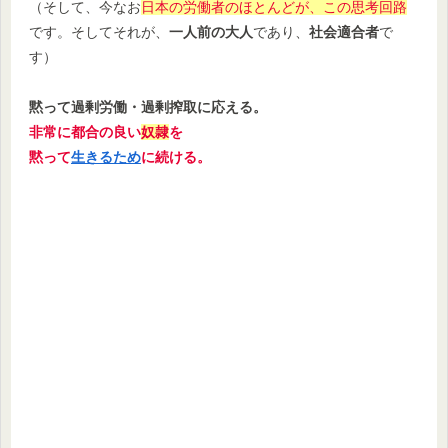
（そして、今なお
日本の労働者のほとんどが、この思考回路
です。そしてそれが、
一人前の大人
であり、
社会適合者
で
す）
黙って
過剰労働
・
過剰搾取
に応える。
非常に都合の良い
奴隷
を
黙って
生きるため
に続ける。