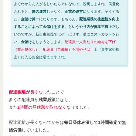
よくわからん人がもしいたらアレなので、説明しますね。
民営化
されると、
国の運営
じゃなく、
企業の運営
になります。そうする
と、
金儲け第一
になります。もちろん、
配達業務の生産性を向上
することによって金儲けをする、というやり方が資本主義上正し
い
のですが、新自由主義ではそうはせず、単に
コストカット
を行
い、
金儲け
をしようとします。
配達員一人当たりの給与を下げ
（非正規化し）、配達量（労働量）を増やせば
、上（資本家や株
主）に入るお金は増えますよね。
配達距離が長く
なったことで
多くの配達員が
残業必須
になり、
また
1時間の昼休憩が取れなく
なりました。
配達距離が長くなってからは
毎日昼休み潰して1時間確定で無
銭労働
していました。