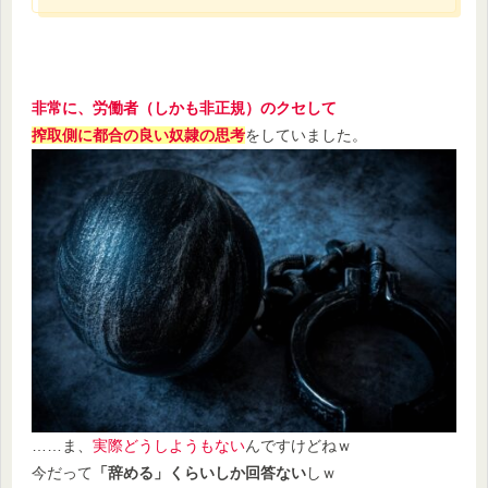
非常に、労働者（しかも非正規）のクセして
搾取側に都合の良い奴隷の思考
をしていました。
……ま、
実際どうしようもない
んですけどねｗ
今だって
「辞める」くらいしか回答ない
しｗ