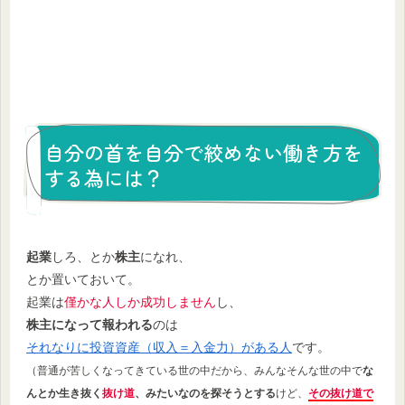
自分の首を自分で絞めない働き方を
する為には？
起業
しろ、とか
株主
になれ、
とか置いておいて。
起業は
僅かな人しか成功しません
し、
株主になって報われる
のは
それなりに投資資産（収入＝入金力）がある人
です。
（普通が苦しくなってきている世の中だから、みんなそんな世の中で
な
んとか生き抜く
抜け道
、みたいなのを探そうとする
けど、
その抜け道で