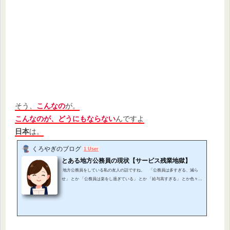
そう、
こんなの
が。
こんなのが、どうにもならない
んですよ
日本
は。
くろやぎのブログ
1 User
とある地方公務員の現状【サービス残業地獄】
地方公務員をしている私の友人の話ですね。 「公務員は多すぎる、減ら
せ」 とか 「公務員は楽をし過ぎている」 とか 「給与高すぎる」 とか色々聞
きますが。。 友人の公務員がサービス残業1日平均5時間 私の友人に
ね。 地方公務員してる人がいるんですが。 結構酷い労働環境で働いていま
す。 まず給料は、そんな高くない。もちろん私みたいなのとは全然比べら
れませんが、それでも決し...