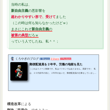
当時の私は、
新自由主義
の悪影響を
超わかりやすい形で、受けて
ました
（この時は何も知らなかったけどｗ）
まさにこれぞ
新自由主義
の
被害の典型
だろｗ
っていう人でしたね、私＾＾；
くろやぎのブログ
3 Shares
2 Users
3 Pockets
郵便配達員を２年半。労働の地獄を見た
（これはイメージ画像です。私はパツキンではありません。黒髪です） 私
は、２０代前半の頃に、２年半のあいだ、郵便配達員の仕事をしていまし
た。 ２１歳～２３歳の時の話ですね。 時期的には、郵政民営化をちょうど
挟んだ頃です。 私は非正規社員でした。 期間雇用社員。ゆうメイト。アル
バイト。 そういう風に呼ばれるやつですね。 仕事内容は、バイク便での郵
便物の配達。 よく昼間に走っているのを見かける、赤いバイクです。はが
き・手紙・それから定形...
構造改革
による