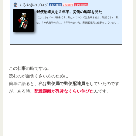
くろやぎのブログ
3 Shares
2 Users
3 Pockets
郵便配達員を２年半。労働の地獄を見た
（これはイメージ画像です。私はパツキンではありません。黒髪です） 私
は、２０代前半の頃に、２年半のあいだ、郵便配達員の仕事をしていまし
た。 ２１歳～２３歳の時の話ですね。 時期的には、郵政民営化をちょうど
挟んだ頃です。 私は非正規社員でした。 期間雇用社員。ゆうメイト。アル
バイト。 そういう風に呼ばれるやつですね。 仕事内容は、バイク便での郵
便物の配達。 よく昼間に走っているのを見かける、赤いバイクです。はが
き・手紙・それから定形...
この
仕事
の時ですね。
読むのが面倒くさい方のために
簡単に語ると、私は
郵便局で郵便配達員
をしていたのです
が、ある時、
配達距離が異常なくらい伸びた
んです。