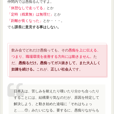
仲間内では愚痴るんですよ。
「休憩なしで走ってる」
とか
「定時（残業無）は無理だ」
とか
「距離が長くなった」
とか・・・。
でも
課長に意見する事はしない。
飲み会でどれだけ愚痴っても、その
愚痴を上に伝える、
つまり、職場環境を改善する方向には動きません。
た
だ、
愚痴るだけ。愚痴ってガス抜きして、また大人しく
奴隷を続ける。
これが、
正しい社会人
です。
日本人は、苦しみを耐えたり嘆いたり分かち合ったり
することには、結構乗り気なのだが、原因を特定して
解決しよう、と動き始めた途端に「それはちょっ
と……🥺」みたいになる。要するに、愚痴りながらも