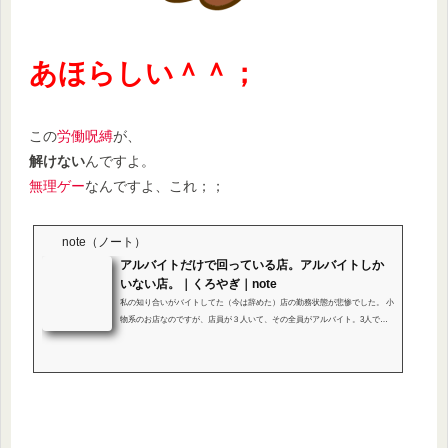
あほらしい＾＾；
この
労働呪縛
が、
解けない
んですよ。
無理ゲー
なんですよ、これ；；
note（ノート）
アルバイトだけで回っている店。アルバイトしか
いない店。｜くろやぎ｜note
私の知り合いがバイトしてた（今は辞めた）店の勤務状態が悲惨でした。 小
物系のお店なのですが、店員が３人いて、その全員がアルバイト。3人で店
を廻し（交代制で店にいるのはほぼ1人だけ）、3人全員が主戦力です。アル
バイトリーダー的な人が店長（？）になっています。 そして、昼休憩が取れ
ません。何故かというと休憩を取ると、店に人が０になるから。店を空けら
れない。誰も休憩を取りません。店長的な人（アルバイト）に至っては店を
開ける9時ごろから閉店の19時か20時頃まで（休憩なしで）勤務することも
あります（普通はこ...