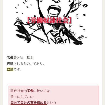
労働者
とは、基本
搾取
されるもの、であり、
奴隷
です。
現代社会の
労働
に於いては
往々にしてこの
自分で自分の首を絞める
という