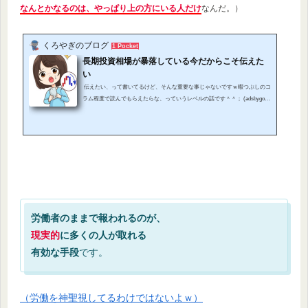
なんとかなるのは、やっぱり上の方にいる人だけ
なんだ。）
くろやぎのブログ
1 Pocket
長期投資相場が暴落している今だからこそ伝えた
い
伝えたい、って書いてるけど、そんな重要な事じゃないですｗ暇つぶしのコ
ラム程度で読んでもらえたらな、っていうレベルの話です＾＾； (adsbygoog
le = window.adsbygoogle || ).push({}); で、２０２２年、ロシア・ウクライナ情
勢により株式相場、投資相場が暴落しています。米利上げで上値がぐらつい
ている最中に起きたため一気に相場は下落。ダウも最高値の３６０００ドル
から３２０００ドルまで５０００ドル近く下落しました。（私の投資資産
も、今ざっと見てみたらこの時より180万くらい下がってました。……え
っ？1...
労働者のままで報われるのが、
現実的
に多くの人が取れる
有効な手段
です。
（労働を神聖視してるわけではないよｗ）