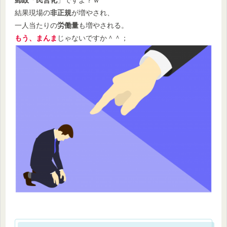
郵政
「
民営化
」ですよ？ｗ
結果現場の
非正規
が増やされ、
一人当たりの
労働量
も増やされる。
もう、まんま
じゃないですか＾＾；