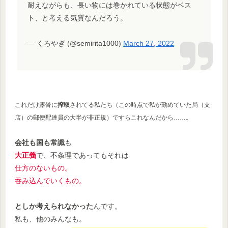
耐えながらも、長い物には巻かれている状態がベス
ト、と考える気質なんだろう。
— くろやぎ (@semirita1000)
March 27, 2022
これだけ露骨に
搾取
されてる私たち（この時点で私が勤めていた局（支
店）の郵便配達員の大半が非正規）ですらこれなんだから……。
会社も国も常識
も
大正義
で、不条理であってもそれは
仕方のないもの。
吞み込んでいくもの。
としか考えられなかった
んです。
私も、他のみんなも。