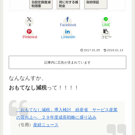
X
Facebook
LINE
Pinterest
LinkedIn
コピー
2017.01.05
2019.01.13
記事内に広告が含まれています
なんなんすか、
おもてなし減税
って！！！！
「おもてなし減税」導入検討 経産省 サービス産業
の質向上へ ２９年度成長戦略に盛り込み
（引用）
産経ニュース