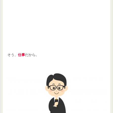
そう、
仕事
だから。