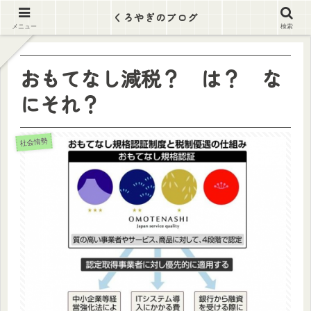
逃げ出そう この労働地獄から
くろやぎのブログ
メニュー
検索
おもてなし減税？ は？ な
にそれ？
社会情勢