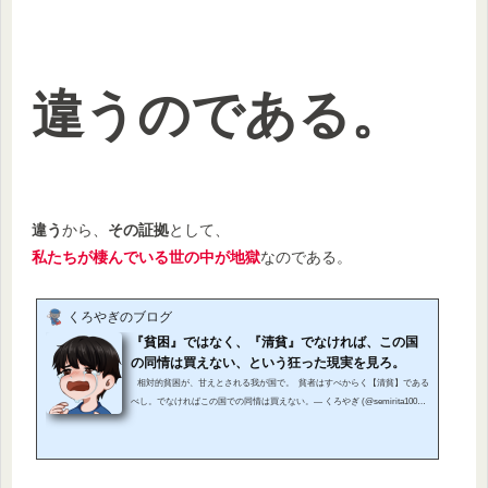
違うのである。
違う
から、
その証拠
として、
私たちが棲んでいる世の中が地獄
なのである。
くろやぎのブログ
『貧困』ではなく、『清貧』でなければ、この国
の同情は買えない、という狂った現実を見ろ。
相対的貧困が、甘えとされる我が国で。 貧者はすべからく【清貧】である
べし。でなければこの国での同情は買えない。— くろやぎ (@semirita1000)
January 1, 2020 いやもう、タイトルで完結してい
る。 タイトルでもうこの記事で言いたいことが終結してい...