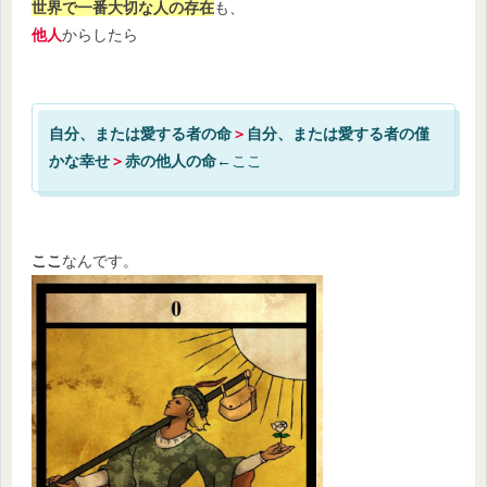
世界で一番大切な人の存在
も、
他人
からしたら
自分、または愛する者の命
＞
自分、または愛する者の僅
かな幸せ
＞
赤の他人の命
←ここ
ここ
なんです。