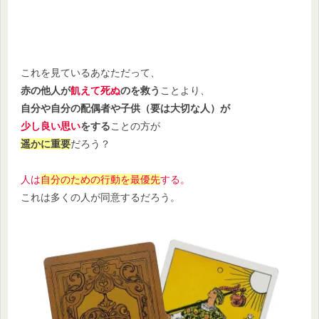
これを見ているあなただって、
赤の他人が
飢えて死ぬ
のを救う
ことより、
自分や自分の配偶者や子供（要は大切な人）が
少し良い思い
をする
ことの方が
遥かに重要
だろう？
人は
自分のための行動を最優先
する。
これは多くの人が同意するだろう。