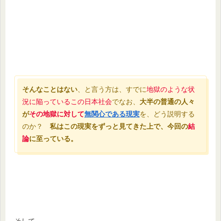
そんなことはない
、と言う方は、すでに
地獄のような状
況に陥っているこの日本社会
でなお、
大半の普通の人々
が
その地獄に対して
無関心である現実
を、どう説明する
のか？
私はこの現実をずっと見てきた上で、今回の
結
論
に至っている。
そして