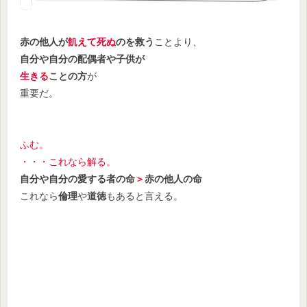
赤の他人が
飢えて死ぬ
のを救う
ことより、
自分や自分の配偶者や子供が
生きる
ことの方
が
重要だ。
ふむ。
・・・これなら解る。
自分や自分の愛する者の命
＞
赤の他人の命
これなら
倫理
や
道徳
もあると言える。