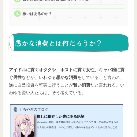
救いはあるのか？
愚かな消費とは何だろうか？
アイドルに貢ぐオタク
や、
ホストに貢ぐ女性
、
キャバ嬢に貢
ぐ男性
などが、いわゆる
愚かな消費
をしている、と言われ、
逆に自己投資を堅実に行うことが
賢い消費
だと言われる。い
わゆる賢い人たちは、そう考えている。
くろやぎのブログ
推しに依存した先にある絶望
illustration:華彩 寝手妓様 推しが心のよりどころ？ 推しの存在が生きる活
力？推しの存在は、今のこの苦しい世の中を生きていくための活力となる、
癒しとなる。 解ります。感情としては。 (adsbygoogle = window.adsbygoogle