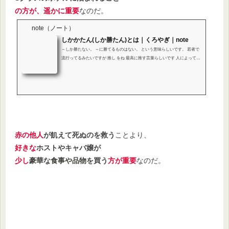
の方が、遥かに重要
なのだ。
note（ノート）
しかかたん(しか勝たん)とは｜くろやぎ｜note
～しか勝たない。 ～に勝てるものはない。 という意味らしいです。 若者で
流行ってるみたいですが 推し をね 最高に推す言葉らしいです 人によっては
リアル会話でまで かたん、とかいうようです。 かたんか。 そもそも推して
言葉がね ここ何年かでよく聴くようになった ようはファン かたんは超ファ
ン てことだよね。 推しかー 俺推しとかいないなー いたこともないなー 心の
支え 偶像崇拝ですよね 推し 私は
赤の他人
が飢えて死ぬのを救う
ことより、
好きな
ホストやキャバ嬢が
少し
豪華な食事や品物を買う
方が重要
なのだ。