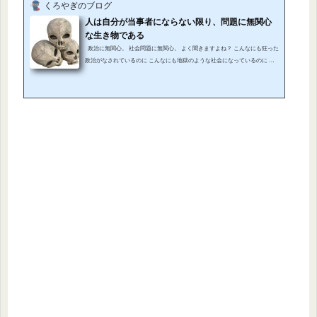
くろやぎのブログ
人は自分が当事者にならない限り、問題に無関心
な生き物である
政治に無関心。 社会問題に無関心。 よく聞きますよね？ こんなにも狂った
政治がなされているのに こんなにも地獄のような社会になっているのに 大
多数の普通の人はそれに、無関心。 なぜ？ それは、問題の当事者ではない
から。 被害者ではないから。 多くの人を見てきて、私はそれに気付きまし
た。 そして、私自身を見て、気付きました。 (adsbygoogle = window.adsbygo
ogle || ).push({}); 3月に書いた記事ですがこの記事……どう見ますか...