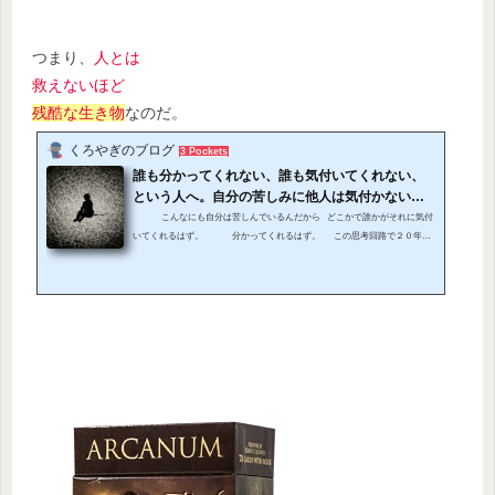
つまり、
人とは
救えないほど
残酷な生き物
なのだ。
くろやぎのブログ
3 Pockets
誰も分かってくれない、誰も気付いてくれない、
という人へ。自分の苦しみに他人は気付かないと
いう残酷な【事実】を知れ。
こんなにも自分は苦しんでいるんだから どこかで誰かがそれに気付
いてくれるはず。 分かってくれるはず。 この思考回路で２０年以
上生きてきた私が解ったことは、 この思考回路は 首吊りまで秒読
み ...