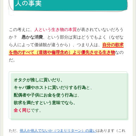
人の事実
この考えに、
人という生き物の本質
が表されていないだろう
か？
愚かな消費
、という部分は実はどうでもよく（なぜな
ら人によって価値観が違うから）、つまり人は、
自分の欲求
を他のすべて（道徳や倫理含め）より優先させる生き物
なの
だ。
オタクが推しに貢いだり、
キャバ嬢やホストに貢いだりする行為
と、
配偶者や子供にお金を使う行為
は、
欲求を満たすという意味でなら、
全く同じ
です。
ただ、
他人か他人でないか（つまりリターン）の違い
はあります（これ