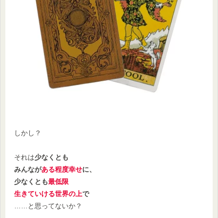
しかし？
それは
少なくとも
みんなが
ある程度幸せ
に、
少なくとも
最低限
生きていける世界の上
で
……と思ってないか？