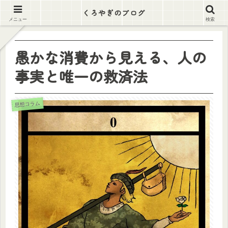
逃げ出そう この労働地獄から
くろやぎのブログ
メニュー
検索
愚かな消費から見える、人の
事実と唯一の救済法
思想コラム