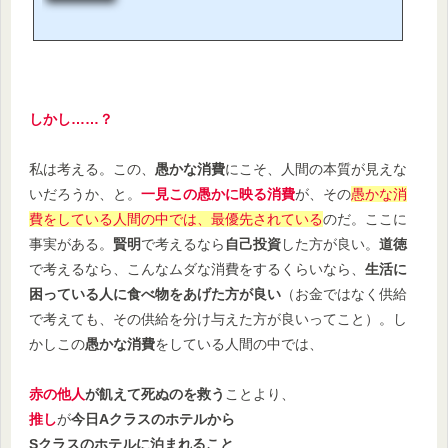
|| ).push({}); しかし、その苦しい世の中が、なぜ苦しい世の中なのか？ そし
て、その苦しい世の中を変えていくためにはどうするべきなのか？ という段
階には、どうして思考が行かないのか？ なぜそこ（苦しい世の中）はそうあ
るもの、仕方のないもの、どうに...
しかし……？
私は考える。この、
愚かな消費
にこそ、人間の本質が見えな
いだろうか、と。
一見この愚かに映る消費
が、その
愚かな消
費をしている人間の中では、最優先されている
のだ。ここに
事実がある。
賢明
で考えるなら
自己投資
した方が良い。
道徳
で考えるなら、こんなムダな消費をするくらいなら、
生活に
困っている人に食べ物をあげた方が良い
（お金ではなく供給
で考えても、その供給を分け与えた方が良いってこと）。し
かしこの
愚かな消費
をしている人間の中では、
赤の他人
が飢えて死ぬのを救う
ことより、
推し
が
今日Aクラスのホテルから
Sクラスのホテルに泊まれること