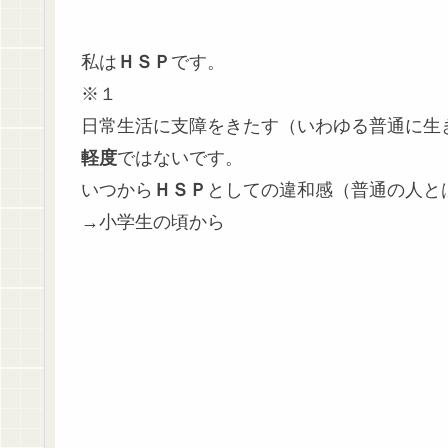
私は
ＨＳＰ
です。
※１
日常生活に支障をきたす（いわゆる普通に生
軽度
ではないです。
いつから
ＨＳＰ
としての違和感（普通の人と
→小学生の頃から