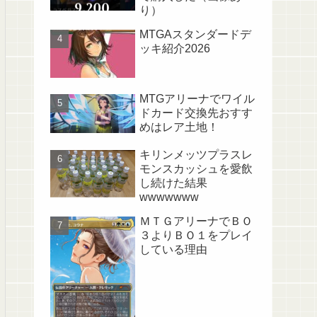
り）
MTGAスタンダードデ
ッキ紹介2026
MTGアリーナでワイル
ドカード交換先おすす
めはレア土地！
キリンメッツプラスレ
モンスカッシュを愛飲
し続けた結果
wwwwwww
ＭＴＧアリーナでＢＯ
３よりＢＯ１をプレイ
している理由