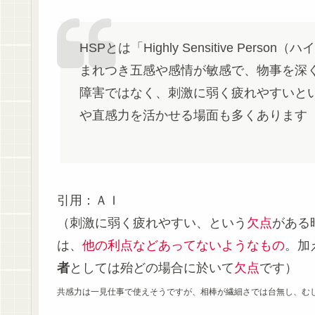
HSPとは「Highly Sensitive P
まれつき五感や感情が敏感で、物事を深
障害ではなく、刺激に弱く疲れやすいと
や直感力を活かせる場面も多くあります
引用：ＡＩ
（刺激に弱く疲れやすい、という
欠点
がある
は、
他の利点などあってないようなもの
。加
者
としては殆どの場合に於いて
欠点
です）
共感力は一見仕事で使えそうですが、相棒が繊細さでは台無し、む