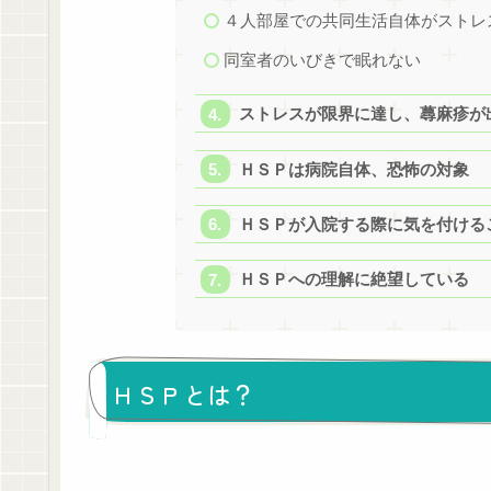
４人部屋での共同生活自体がストレ
同室者のいびきで眠れない
ストレスが限界に達し、蕁麻疹が
ＨＳＰは病院自体、恐怖の対象
ＨＳＰが入院する際に気を付ける
ＨＳＰへの理解に絶望している
ＨＳＰとは？