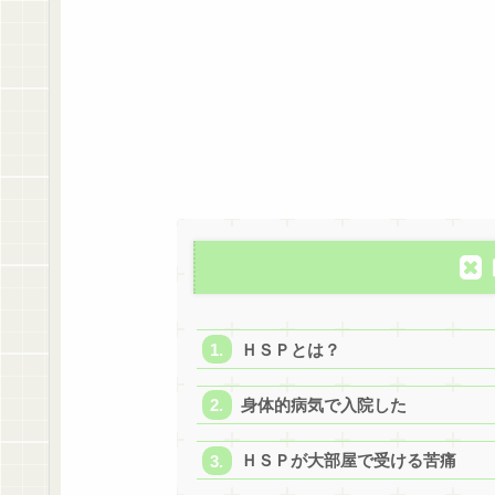
ＨＳＰとは？
身体的病気で入院した
ＨＳＰが大部屋で受ける苦痛