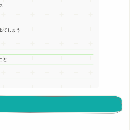
ス
出てしまう
こと