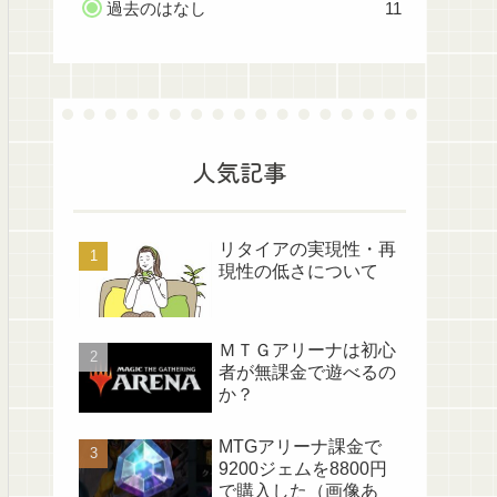
過去のはなし
11
人気記事
リタイアの実現性・再
現性の低さについて
ＭＴＧアリーナは初心
者が無課金で遊べるの
か？
MTGアリーナ課金で
9200ジェムを8800円
で購入した（画像あ