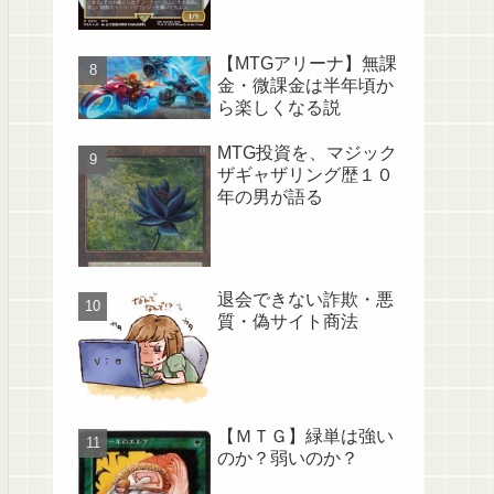
【MTGアリーナ】無課
金・微課金は半年頃か
ら楽しくなる説
MTG投資を、マジック
ザギャザリング歴１０
年の男が語る
退会できない詐欺・悪
質・偽サイト商法
【ＭＴＧ】緑単は強い
のか？弱いのか？